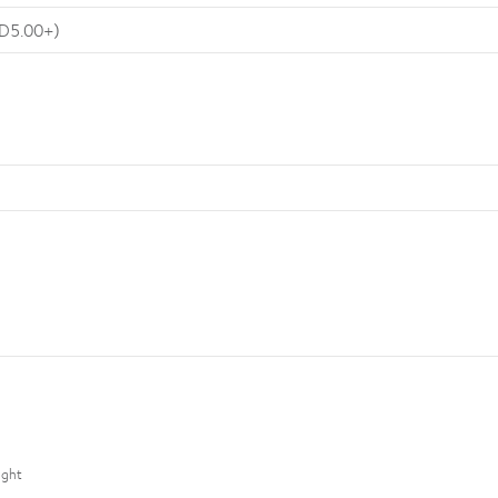
D6.00+ עד D9.00- (0.50 צעדים אחרי D6.00- ואחרי 00
ght®