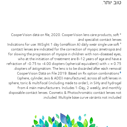
טוב יותר.
* CooperVision data on file, 2020. CooperVision lens care products, soft
and specialist contact lenses.
Indications for use: MiSight 1 day (omafilcon A) daily wear single use soft
†
contact lenses are indicated for the correction of myopic ametropia and
for slowing the progression of myopia in children with non-diseased eyes,
who at the initiation of treatment are 8-12 years of age and have a
refraction of -0.75 to -4.00 diopters (spherical equivalent) with < = 0.75
diopters of astigmatism. The lens is to be discarded after each removal.
CooperVision Data on File 2019. Based on Rx option combinations
‡
(sphere, cylinder, axis & ADD) manufactured, across all soft lenses in
sphere, toric & multifocal (including made to order), in SiHy and hydrogel
from 4 main manufacturers. Includes 1-Day, 2 weekly, and monthly
disposable contact lenses. Cosmetic & Photochromatic contact lenses not
included. Multiple base curve variants not included.