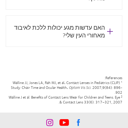
האם עדשות מגע יכולות ללכת לאיבוד
מאחורי העין שלי?
References:
.
Contact Lenses in Pediatrics (CLIP)
Walline JJ, Jones LA, Rah MJ, et al
1
Study: Chair Time and Ocular Health
.
Optom Vis Sci.
2007;9(84): 896-
902.
Walline J et al. Benefits of Contact Lens Wear for Children and Teens. Eye
2
& Contact Lens 33(6): 317–321, 2007.